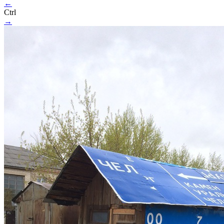
←
Ctrl
→