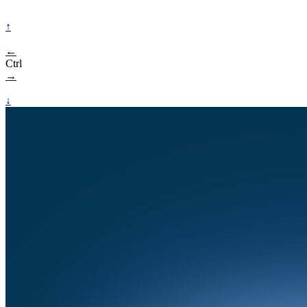
↑
←
Ctrl
→
↓