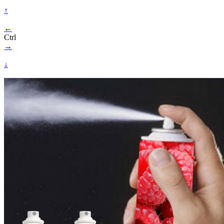
↑
←
Ctrl
→
↓