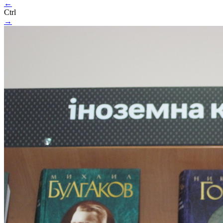
←
Ctrl
→