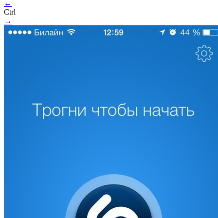
←
Ctrl
→