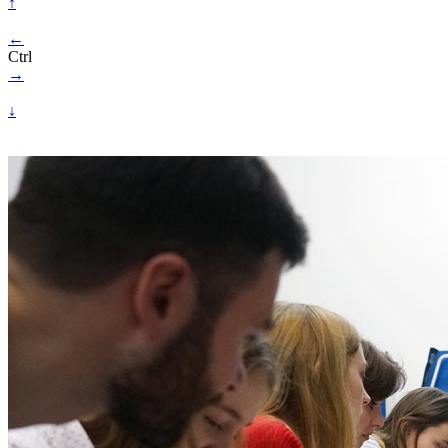
↑
←
Ctrl
→
↓