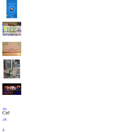
←
Ctrl
→
↓