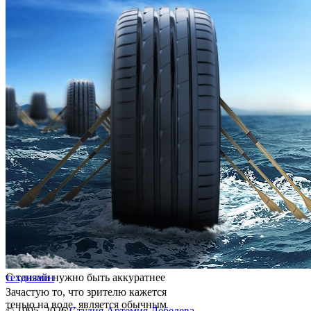
С тенями нужно быть аккуратнее
техдизайн
Зачастую то, что зрителю кажется
тенью на воде, является обычным
© 1995–2026
Студия Артемия Лебедева