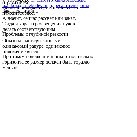
отражением
mailbox@artlebedev.ru
,
адреса и телефоны
По всей видимости, источник света
Заказать дизайн...
находится здесь
А значит, сейчас рассвет или закат.
Тогда и характер освещения нужно
делать соответствующим
Проблемы с глубиной резкости
Объекты выглядят клонами:
одинаковый ракурс, одинаковое
положение весел
При таком положении шины относительно
горизонта ее размер должен быть гораздо
меньше