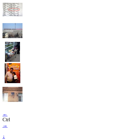
←
Ctrl
→
↓