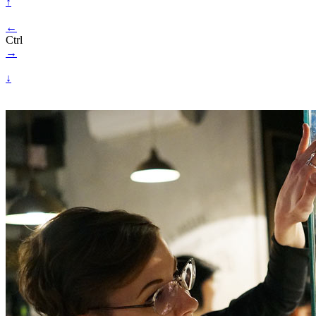
↑
←
Ctrl
→
↓