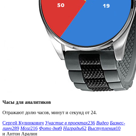
Часы для аналитиков
Отражают долю часов, минут и секунд от 24.
Сергей Кулинкович
Участие в проектах
236
Видео
Бизнес-
линч
289
Мозг
216
Фото дня
9
Награды
62
Выступления
10
и
Антон Аралин