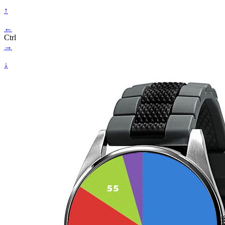
↑
←
Ctrl
→
↓