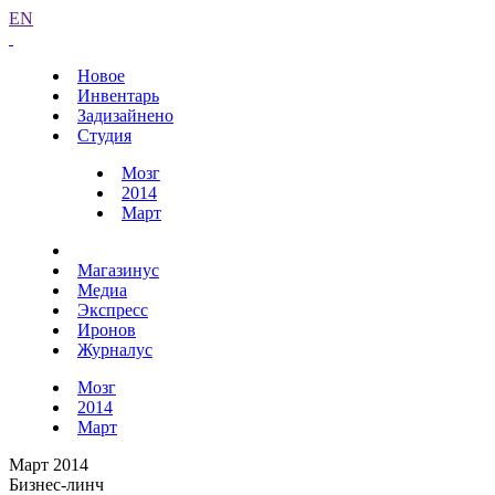
EN
Новое
Инвентарь
Задизайнено
Студия
Мозг
2014
Март
Магазинус
Медиа
Экспресс
Иронов
Журналус
Мозг
2014
Март
Март 2014
Бизнес-линч