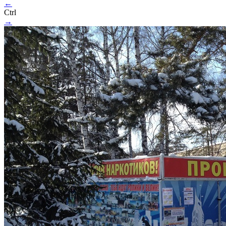
←
Ctrl
→