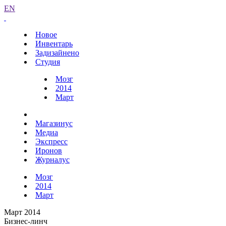
EN
Новое
Инвентарь
Задизайнено
Студия
Мозг
2014
Март
Магазинус
Медиа
Экспресс
Иронов
Журналус
Мозг
2014
Март
Март 2014
Бизнес-линч