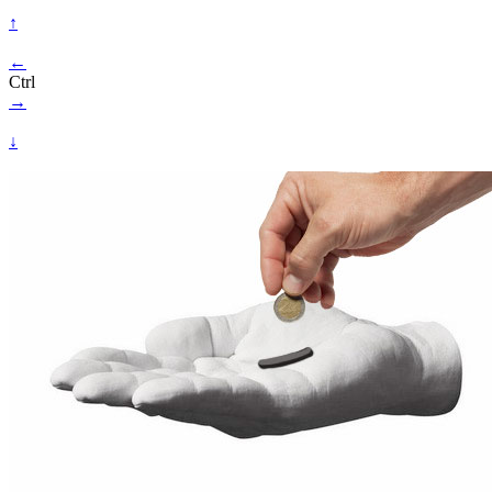
↑
←
Ctrl
→
↓