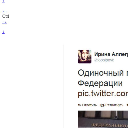
↑
←
Ctrl
→
↓