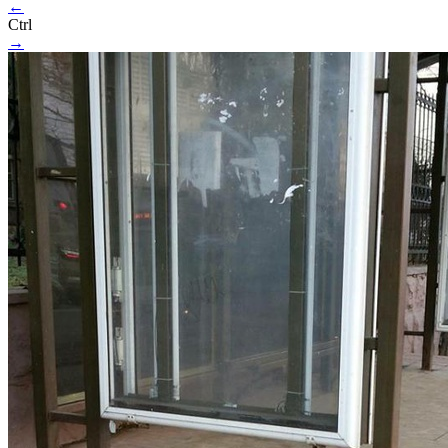
←
Ctrl
→