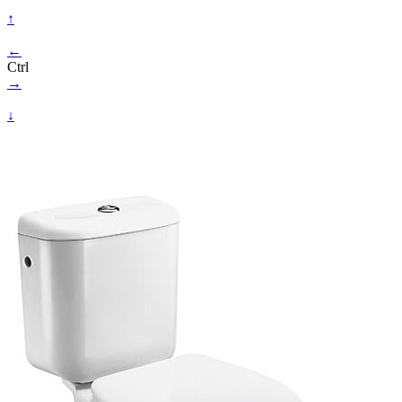
↑
←
Ctrl
→
↓