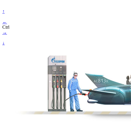
↑
←
Ctrl
→
↓