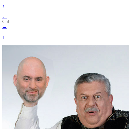
↑
←
Ctrl
→
↓