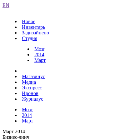
EN
Новое
Инвентарь
Задизайнено
Студия
Мозг
2014
Март
Магазинус
Медиа
Экспресс
Иронов
Журналус
Мозг
2014
Март
Март 2014
Бизнес-линч