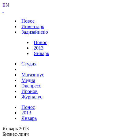
EN
Новое
Инвентарь
Задизайнено
Понос
2013
Январь
Студия
Магазинус
Медиа
Экспресс
Иронов
Журналус
Понос
2013
Январь
Январь 2013
Бизнес-линч