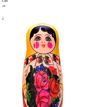
Ctrl
→
↓