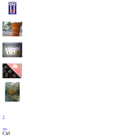
↑
←
Ctrl