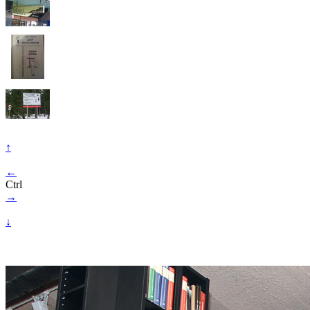
↑
←
Ctrl
→
↓