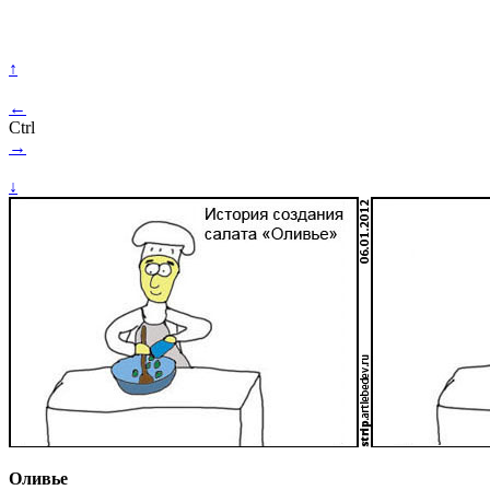
↑
←
Ctrl
→
↓
Оливье