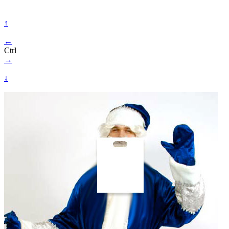
↑
←
Ctrl
→
↓