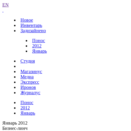
EN
Новое
Инвентарь
Задизайнено
Понос
2012
Январь
Студия
Магазинус
Медиа
Экспресс
Иронов
Журналус
Понос
2012
Январь
Январь 2012
Бизнес-линч