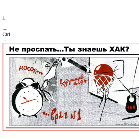
↑
←
Ctrl
→