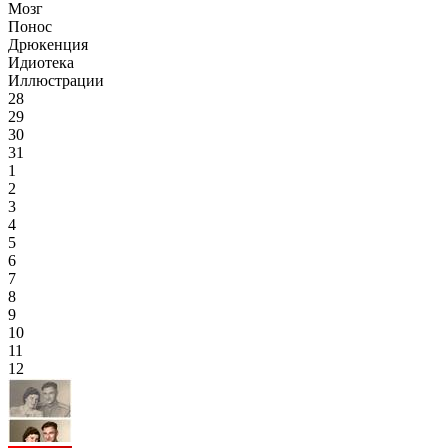
Мозг
Понос
Дрюкенция
Идиотека
Иллюстрации
28
29
30
31
1
2
3
4
5
6
7
8
9
10
11
12