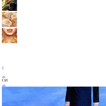
↑
←
Ctrl
→