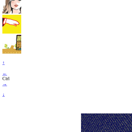
↑
←
Ctrl
→
↓