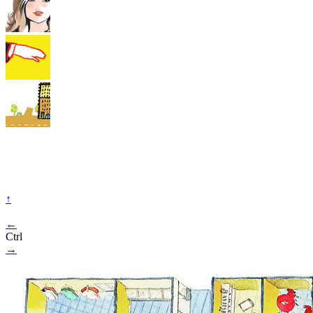
↑
←
Ctrl
→