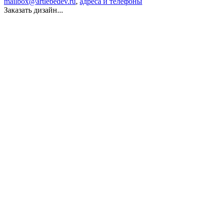
mailbox@artlebedev.ru
,
адреса и телефоны
Заказать дизайн...