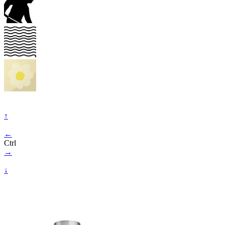
↑
←
Ctrl
→
↓