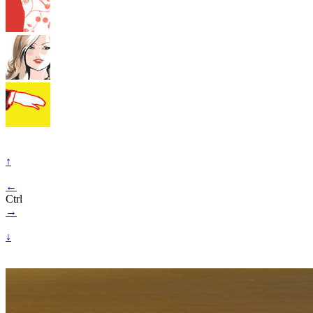
↑
←
Ctrl
→
↓