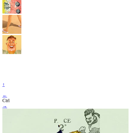
↑
←
Ctrl
→