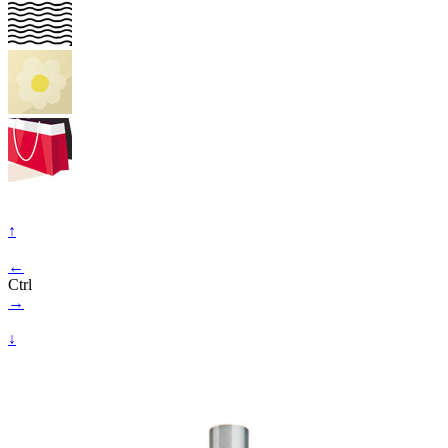
↑
←
Ctrl
→
↓