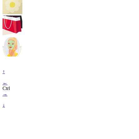
↑
←
Ctrl
→
↓