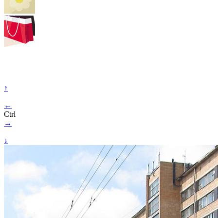
↑
←
Ctrl
→
↓