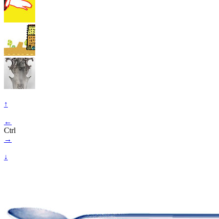
↑
←
Ctrl
→
↓