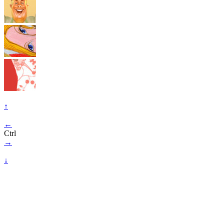
↑
←
Ctrl
→
↓