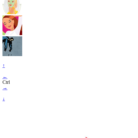
↑
←
Ctrl
→
↓