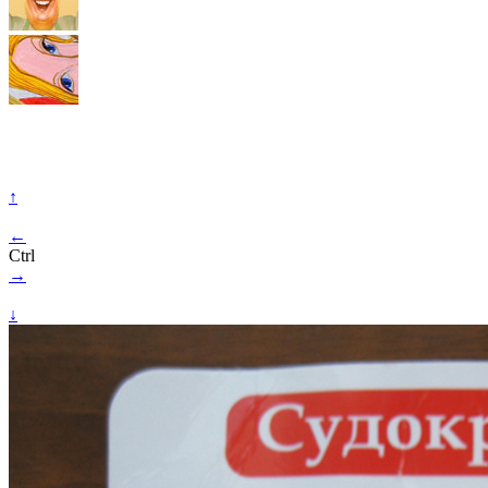
↑
←
Ctrl
→
↓