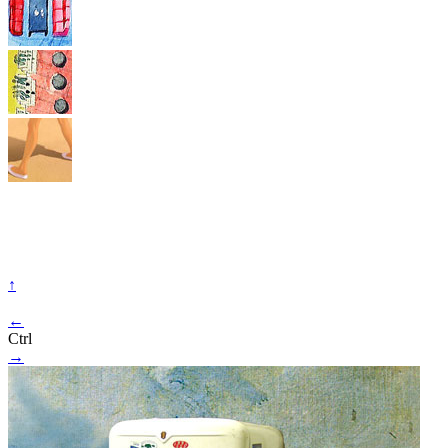
↑
←
Ctrl
→