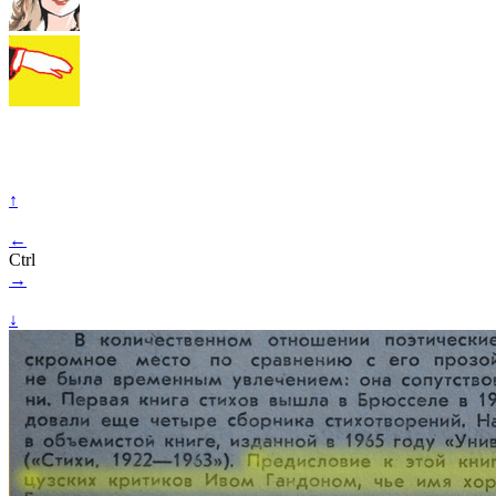
↑
←
Ctrl
→
↓