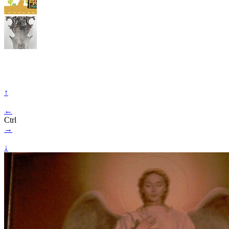
↑
←
Ctrl
→
↓