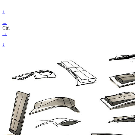
↑
←
Ctrl
→
↓