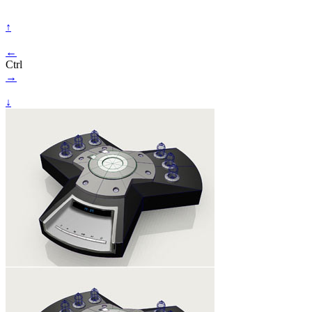
↑
←
Ctrl
→
↓