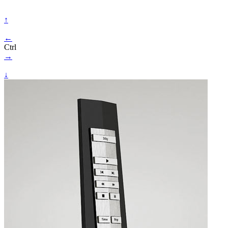
↑
←
Ctrl
→
↓