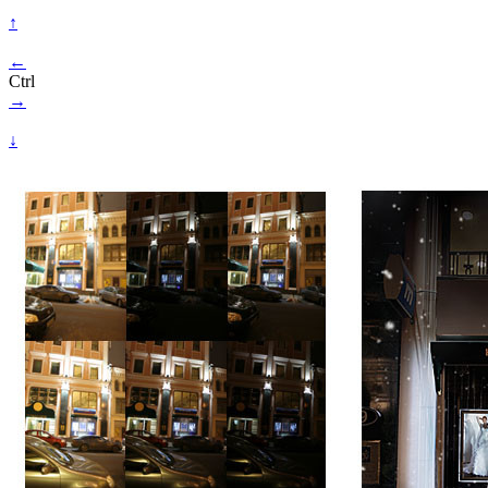
↑
←
Ctrl
→
↓