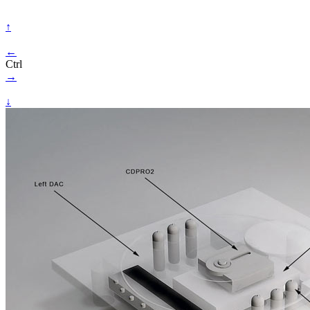
↑
←
Ctrl
→
↓