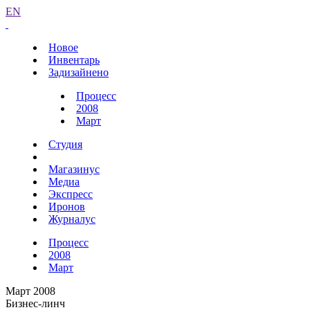
EN
Новое
Инвентарь
Задизайнено
Процесс
2008
Март
Студия
Магазинус
Медиа
Экспресс
Иронов
Журналус
Процесс
2008
Март
Март 2008
Бизнес-линч