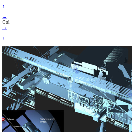
↑
←
Ctrl
→
↓