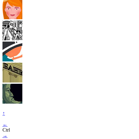
↑
←
Ctrl
→