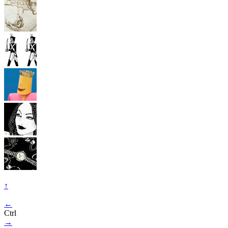
↑
←
Ctrl
→