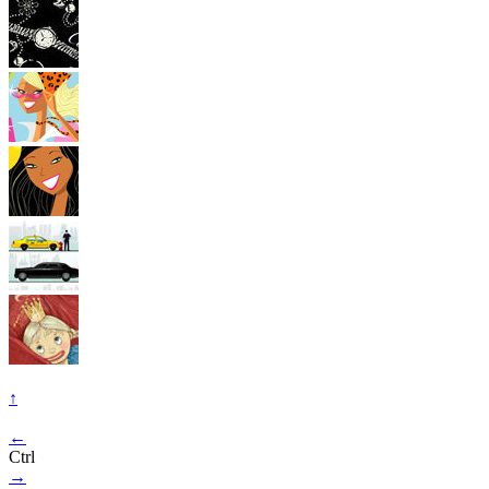
↑
←
Ctrl
→