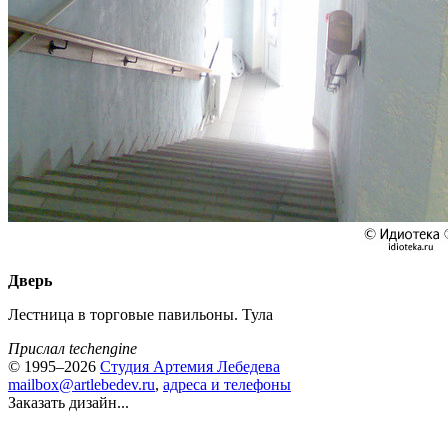
Дверь
Лестница в торговые павильоны. Тула
Прислал techengine
© 1995–2026
Студия Артемия Лебедева
mailbox@artlebedev.ru
,
адреса и телефоны
Заказать дизайн...