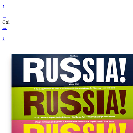
↑
←
Ctrl
→
↓